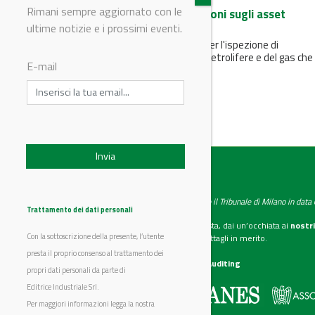
Rimani sempre aggiornato con le
Rivoluzione AI nelle ispezioni sugli asset
offshore
ultime notizie e i prossimi eventi.
L’AI alla base di un software per l'ispezione di
infrastrutture sottomarine petrolifere e del gas che
E-mail
riduce tempi e costi...
IndustryChemistry
Testata giornalistica registrata presso il Tribunale di Milano in dat
Trattamento dei dati personali
Se vuoi diventare nostro inserzionista, dai un’occhiata ai
nostri
Con la sottoscrizione della presente, l’utente
Scarica il mediakit
per maggiori dettagli in merito.
presta il proprio consenso al trattamento dei
La nostra certificazione
CSST WebAuditing
propri dati personali da parte di
Editrice Industriale Srl.
Editrice Industriale è associata a:
Per maggiori informazioni legga la nostra