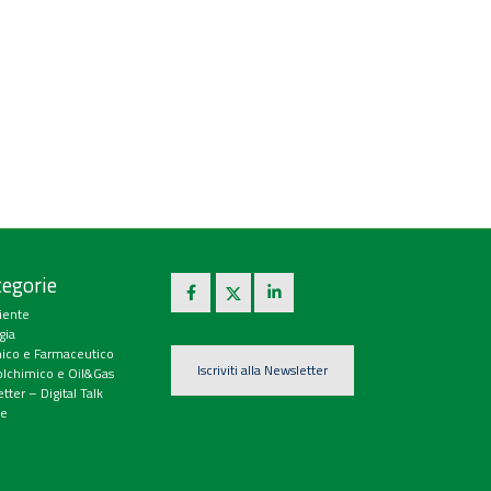
egorie
iente
gia
ico e Farmaceutico
Iscriviti alla Newsletter
olchimico e Oil&Gas
tter – Digital Talk
e