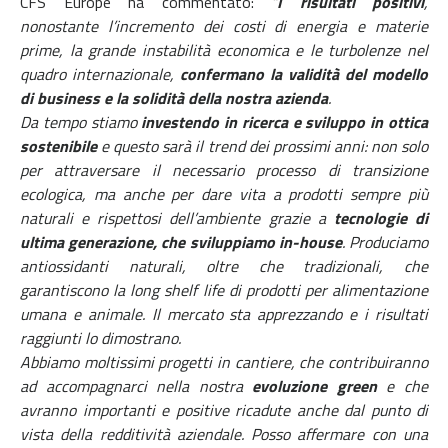
CFS Europe ha commentato:
“
I risultati positivi
,
nonostante l’incremento dei costi di energia e materie
prime, la grande instabilità economica e le turbolenze nel
quadro internazionale,
confermano la validità del modello
di business e la solidità della nostra azienda
.
Da tempo stiamo
investendo in ricerca e sviluppo in ottica
sostenibile
e questo sarà il trend dei prossimi anni: non solo
per attraversare il necessario processo di transizione
ecologica, ma anche per dare vita a prodotti sempre più
naturali e rispettosi dell’ambiente grazie a
tecnologie di
ultima generazione, che sviluppiamo in-house
. Produciamo
antiossidanti naturali, oltre che tradizionali, che
garantiscono la long shelf life di prodotti per alimentazione
umana e animale. Il mercato sta apprezzando e i risultati
raggiunti lo dimostrano.
Abbiamo moltissimi progetti in cantiere, che contribuiranno
ad accompagnarci nella nostra
evoluzione green
e che
avranno importanti e positive ricadute anche dal punto di
vista della redditività aziendale. Posso affermare con una