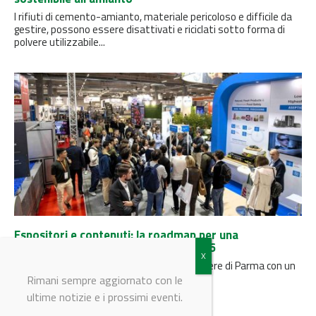
I rifiuti di cemento-amianto, materiale pericoloso e difficile da
gestire, possono essere disattivati ​​e riciclati sotto forma di
polvere utilizzabile...
Espositori e contenuti: la roadmap per una
partecipazione mirata a Labotec 2026
Il 27 e 28 ottobre 2026 Labotec tornerà a Fiere di Parma con un
format che integra area espositiva e...
Rimani sempre aggiornato con le
ultime notizie e i prossimi eventi.