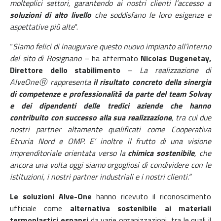
molteplici settori, garantendo ai nostri clienti l’accesso a
soluzioni di alto livello
che soddisfano le loro esigenze e
aspettative più alte
“.
“
Siamo felici di inaugurare questo nuovo impianto all’interno
del sito di Rosignano
– ha affermato
Nicolas Dugenetay,
Direttore dello stabilimento
–
La realizzazione di
AlveOneⓇ rappresenta
il risultato concreto della sinergia
di competenze e professionalità da parte del team Solvay
e dei dipendenti delle tredici aziende che hanno
contribuito con successo alla sua realizzazione
, tra cui due
nostri partner altamente qualificati come Cooperativa
Etruria Nord e OMP. E’ inoltre il frutto di una visione
imprenditoriale orientata verso la
chimica sostenibile
, che
ancora una volta oggi siamo orgogliosi di condividere con le
istituzioni, i nostri partner industriali e i nostri clienti.”
Le soluzioni Alve-One
hanno ricevuto il riconoscimento
ufficiale come
alternativa sostenibile ai materiali
termoplastici espansi
da varie organizzazioni, tra le quali il