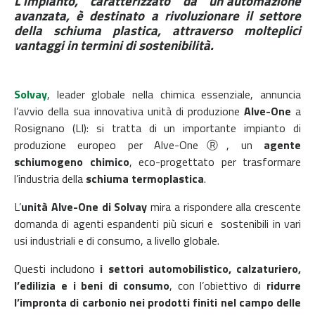
L’impianto, caratterizzato da un’automazione
avanzata, è destinato a rivoluzionare il settore
della schiuma plastica, attraverso molteplici
vantaggi in termini di sostenibilità.
Solvay
, leader globale nella chimica essenziale, annuncia
l’avvio della sua innovativa unità di produzione
Alve-One
a
Rosignano (LI): si tratta di un importante impianto di
produzione europeo per Alve-OneⓇ, un
agente
schiumogeno chimico
, eco-progettato per trasformare
l’industria della
schiuma termoplastica
.
L’
unità Alve-One di Solvay
mira a rispondere alla crescente
domanda di agenti espandenti più sicuri e sostenibili in vari
usi industriali e di consumo, a livello globale.
Questi includono
i settori automobilistico, calzaturiero,
l’edilizia e i beni di consumo
, con l’obiettivo di
ridurre
l’impronta di carbonio nei prodotti finiti nel campo delle