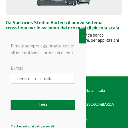
Da Sartorius Stedim Biotech il nuovo sistema
crossflow per lo sviluppo dei processi di piccola scala
SARTOFLOW® Smart è il sistema crossflow da banco
modulare, flessibile, intuitivo e facile da usare, per applicazioni
ottimizzate di ultrafiltrazione...
Rimani sempre aggiornato con le
ultime notizie e i prossimi eventi.
E-mail
Testata giornalistica registrata presso il Tribunale di Milano in data
07.02.2017 al n. 60 Editrice Industriale è associata a:
Menu
Categorie
Chi siamo
Ambiente
Trattamento dei dati personali