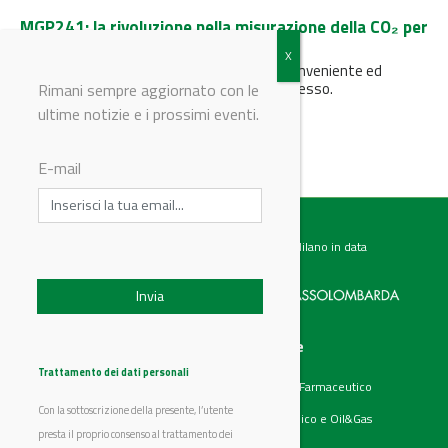
MGP241: la rivoluzione nella misurazione della CO₂ per
la sua conversione e recupero
Sonda multigas MGP241, la soluzione più conveniente ed
efficace per la misurazione della CO2 di processo.
Rimani sempre aggiornato con le
ultime notizie e i prossimi eventi.
E-mail
Testata giornalistica registrata presso il Tribunale di Milano in data
07.02.2017 al n. 60 Editrice Industriale è associata a:
Menu
Categorie
Chi siamo
Ambiente
Trattamento dei dati personali
Articoli
Chimico e Farmaceutico
Prodotti
Energia
Con la sottoscrizione della presente, l’utente
Aziende
Petrolchimico e Oil&Gas
Eventi
presta il proprio consenso al trattamento dei