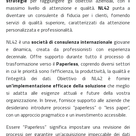
strategie
per raggiungere gli obiettivi aziendali, con il
massimo livello di attenzione e qualità.
NL42
punta a
diventare un consulente di fiducia per i clienti, fornendo
servizi di qualità superiore, caratterizzati da attenzione
personalizzata e professionalità.
NL42 è una
società di consulenza internazionale
giovane
e dinamica, creata da professionisti con esperienza
decennale.
Offre supporto durante tutto il processo di
trasformazione verso il
Paperless
, coprendo
diversi settori
in cui le priorità sono l’efficienza, la produttività, la qualità e
l’integrità dei dati.
Obiettivo di NL42 è fornire
un’implementazione efficace della soluzione
che meglio
si adatta alle esigenze attuali e future della vostra
organizzazione. In breve, fornisce supporto alle aziende che
desiderano introdurre processi “paperless” o “less paper”,
con un approccio pragmatico e un investimento accessibile.
Essere “Paperless” significa impostare una revisione dei
processi per garantire un’acquisizione impeccabile dei dati