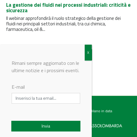
La gestione dei fluidi nei processi industriali: criticità e
sicurezza
Il webinar approfondirà il ruolo strategico della gestione dei
fluidi nei principali settori industriali, tra cui chimica,
farmaceutica, oil &...
Vedi tutti i video
Rimani sempre aggiornato con le
ultime notizie e i prossimi eventi.
E-mail
Testata giornalistica registrata presso il Tribunale di Milano in data
07.02.2017 al n. 60 Editrice Industriale è associata a: