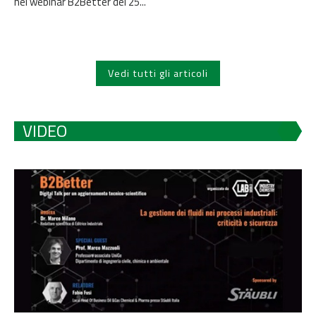
nel webinar B2Better del 25...
Vedi tutti gli articoli
VIDEO