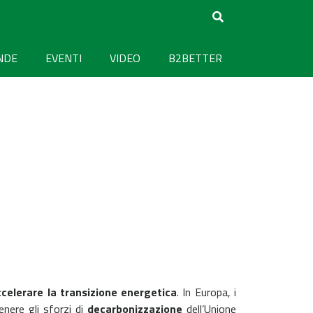
NDE
EVENTI
VIDEO
B2BETTER
ccelerare la transizione energetica
. In Europa, i
enere gli sforzi di
decarbonizzazione
dell’Unione