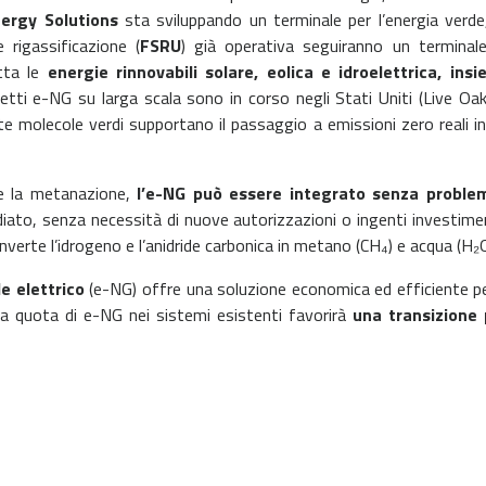
ergy Solutions
sta sviluppando un terminale per l’energia verd
e rigassificazione (
FSRU
) già operativa seguiranno un terminal
utta le
energie rinnovabili solare, eolica e idroelettrica, in
etti e-NG su larga scala sono in corso negli Stati Uniti (Live Oak)
 molecole verdi supportano il passaggio a emissioni zero reali in 
ome la metanazione,
l’e-NG può essere integrato senza problemi
iato, senza necessità di nuove autorizzazioni o ingenti investime
onverte l’idrogeno e l’anidride carbonica in metano (CH₄) e acqua (
e elettrico
(e-NG) offre una soluzione economica ed efficiente pe
la quota di e-NG nei sistemi esistenti favorirà
una transizione 