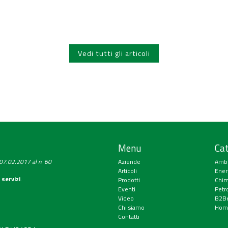
Vedi tutti gli articoli
Menu
Cat
a 07.02.2017 al n. 60
Aziende
Amb
Articoli
Ener
 servizi
.
Prodotti
Chim
Eventi
Petr
Video
B2Be
Chi siamo
Hom
Contatti