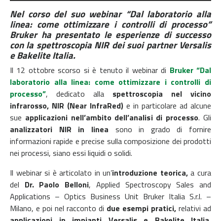
Nel corso del suo webinar
“Dal laboratorio alla
linea: come ottimizzare i controlli di processo”
Bruker ha presentato le esperienze di successo
con la spettroscopia NIR dei suoi partner Versalis
e Bakelite Italia.
Il 12 ottobre scorso si è tenuto il webinar di
Bruker
“Dal
laboratorio alla linea: come ottimizzare i controlli di
processo”
, dedicato alla
spettroscopia nel vicino
infrarosso, NIR (Near InfraRed)
e in particolare ad alcune
sue
applicazioni nell’ambito dell’analisi di processo
. Gli
analizzatori NIR in linea
sono in grado di fornire
informazioni rapide e precise sulla composizione dei prodotti
nei processi, siano essi liquidi o solidi.
Il webinar si è articolato in un’
introduzione teorica,
a cura
del
Dr. Paolo Belloni
, Applied Spectroscopy Sales and
Applications – Optics Business Unit Bruker Italia S.r.l. –
Milano, e poi nel racconto di
due esempi pratici,
relativi ad
applicazioni in impianti Versalis e Bakelite Italia
,