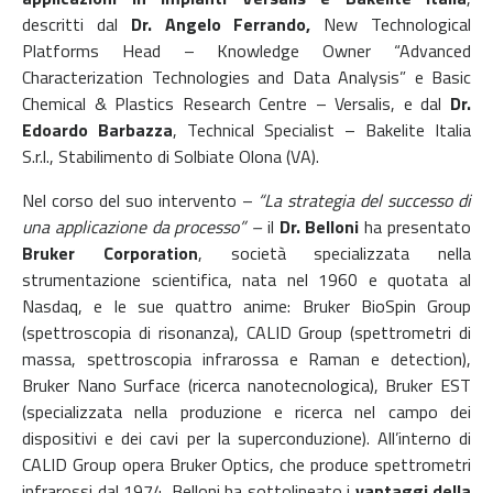
descritti dal
Dr. Angelo Ferrando,
New Technological
Platforms Head – Knowledge Owner “Advanced
Characterization Technologies and Data Analysis” e Basic
Chemical & Plastics Research Centre – Versalis, e dal
Dr.
Edoardo Barbazza
, Technical Specialist – Bakelite Italia
S.r.l., Stabilimento di Solbiate Olona (VA).
Nel corso del suo intervento –
“La strategia del successo di
una applicazione da processo” –
il
Dr. Belloni
ha presentato
Bruker Corporation
, società specializzata nella
strumentazione scientifica, nata nel 1960 e quotata al
Nasdaq, e le sue quattro anime: Bruker BioSpin Group
(spettroscopia di risonanza), CALID Group (spettrometri di
massa, spettroscopia infrarossa e Raman e detection),
Bruker Nano Surface (ricerca nanotecnologica), Bruker EST
(specializzata nella produzione e ricerca nel campo dei
dispositivi e dei cavi per la superconduzione). All’interno di
CALID Group opera Bruker Optics, che produce spettrometri
infrarossi dal 1974. Belloni ha sottolineato i
vantaggi della