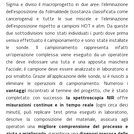
Sigma e diviso il macroprogetto in due aree: l’eliminazione
dell’esposizione da folmaldeide (sostanza classificata come
cancerogena) e tutte le sue miscele e l’eliminazione
dell’esposizione rispetto ai campioni HOT e atm. Da queste
due sottodivisioni sono stati individuati i punti dove prima
veniva effettuato il campionamento e sono state installate
le sonde. Il campionamento rappresenta infatti
un’operazione complessa: viene eseguito da un operatore
che deve indossare una tuta e una apposita maschera
facciale; il campione deve essere analizzato in laboratorio e
poi smaltito. Grazie all’applicazione delle sonde, si è riusciti a
eliminare le operazioni di campionamento. Numerosi i
vantaggi
riscontrati al termine del progetto, che è stato
completato con successo:
la spettroscopia NIR
offre
misurazioni continue e in tempo reale
(ogni circa dieci
minuti), può replicare test prima eseguiti in laboratorio,
descrive la composizione del materiale, assicura agli
operatori una
migliore comprensione del processo e
aiuta a migliorarlo
, garantisce una
diagnosi precoce delle