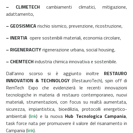
– CLIMETECH
cambiamenti climatici, mitigazione,
adattamento,
– GEOSISMICA
rischio sismico, prevenzione, ricostruzione,
– INERTIA
opere sostenibili materiali, economia circolare,
– RIGENERACITY
rigenerazione urbana, social housing,
– CHEMTECH
industria chimica innovativa e sostenibile.
Dall’anno scorso si è aggiunto inoltre
RESTAURO
INNOVATION & TECHNOLOGY
(RestauroTech), spin off di
RemTech Expo che evidenzierà le recenti innovazioni
tecnologiche in materia di restauro contemporaneo, nuovi
materiali, strumentazioni, con focus su realtà aumentata,
sicurezza, impiantistica, bioedilizia, protocolli energetico-
ambientali (
link
) e la nuova
Hub Tecnologica Campania
,
task force nata per promuovere il valore del risanamento in
Campania (
link
).