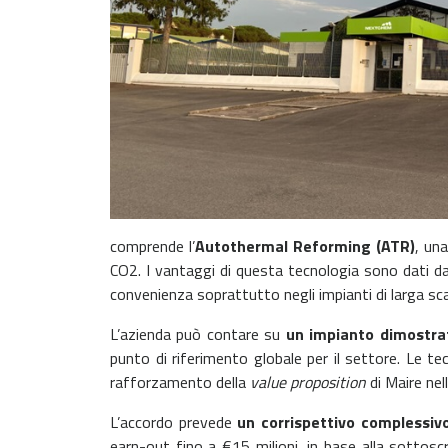
comprende l’
Autothermal Reforming (ATR)
, un
CO2. I vantaggi di questa tecnologia sono dati d
convenienza soprattutto negli impianti di larga sc
L’azienda può contare su
un impianto dimostrati
punto di riferimento globale per il settore. Le te
rafforzamento della
value proposition
di Maire nel
L’accordo prevede
un corrispettivo complessivo
earn-out fino a €15 milioni, in base alla sottoscriz