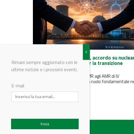
ENEA e Exergon Ventures, accordo su nuclea
Rimani sempre aggiornato con le
avanzato e tecnologie per la transizione
energetica
ultime notizie e i prossimi eventi.
Il nucleare avanzato - dagli SMR agli AMR di IV
generazione - può svolgere un ruolo fondamentale n
E-mail
futuro mix...