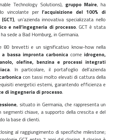
inable Technology Solutions),
gruppo Maire
, ha
do vincolante per
l’acquisizione del 100% di
 (GCT)
, un’azienda innovativa specializzata nello
ico e nell’ingegneria di processo
. GCT è stata
 ha sede a Bad Homburg, in Germania.
e 80 brevetti e un significativo know-how nella
i a bassa impronta carbonica
come
idrogeno,
olo, olefine, benzina e processi integrati
iaca
. In particolare, il portafoglio dell’azienda
carbonica
con tassi molto elevati di cattura della
quisiti energetici esterni, garantendo efficienza e
 di ingegneria di processo
.
ressione
, situato in Germania, che rappresenta un
n segmenti chiave, a supporto della crescita e del
o la base di clienti.
closing al raggiungimento di specifiche milestone;
tecnologie GCT entro 7 anni dal closing. Il closing è