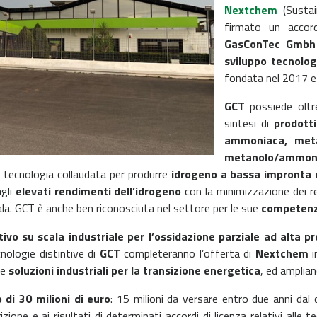
Nextchem
(Susta
firmato un accor
GasConTec Gmbh
sviluppo tecnolog
fondata nel 2017 e
GCT
possiede oltr
sintesi di
prodott
ammoniaca, metan
metanolo/ammon
a tecnologia collaudata per produrre
idrogeno a bassa impronta 
agli
elevati rendimenti dell’idrogeno
con la minimizzazione dei re
ala.
GCT è anche ben riconosciuta nel settore per le sue
competenze
vo su scala industriale per l’ossidazione parziale ad alta p
cnologie distintive di
GCT
completeranno l’offerta di
Nextchem
i
le
soluzioni industriali per la transizione energetica
, ed ampliand
 di 30 milioni di euro
: 15 milioni da versare entro due anni dal 
ione e ai risultati di determinati accordi di licenza relativi alle 