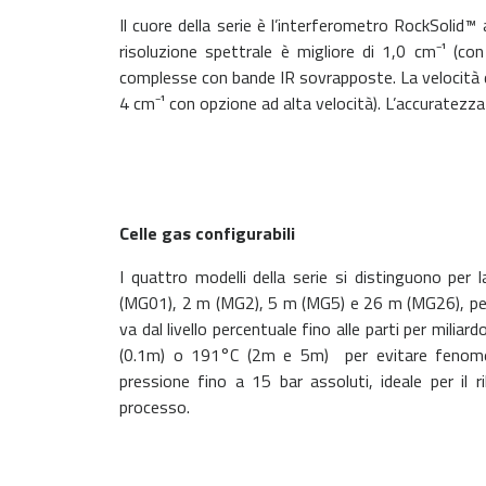
Il cuore della serie è l’interferometro RockSolid™
risoluzione spettrale è migliore di 1,0 cm
⁻
¹ (co
complesse con bande IR sovrapposte. La velocità di
4 cm
⁻
¹ con opzione ad alta velocità). L’accuratezz
Celle gas configurabili
I quattro modelli della serie si distinguono per
(MG01), 2 m (MG2), 5 m (MG5) e 26 m (MG26), perm
va dal livello percentuale fino alle parti per milia
(0.1m) o 191°C (2m e 5m) per evitare fenomeni
pressione fino a 15 bar assoluti, ideale per il r
processo.