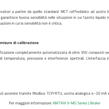
evatori a partire da quello standard: MCT raffreddato ad azoto l
arantisce buona sensibilità nelle situazioni in cui l’azoto liquido
zioni in cui la sensibilità non è critica.
misure di calibrazione
icazione completamente automatizzata di oltre 350 composti senza
di temperatura, pressione e interferenze spettrali. L’interfaccia i
o può avvenire tramite Modbus TCP/RTU, uscita analogica 4–20 mA 
Per maggiori informazioni:
MATRIX II-MG Series | Bruker