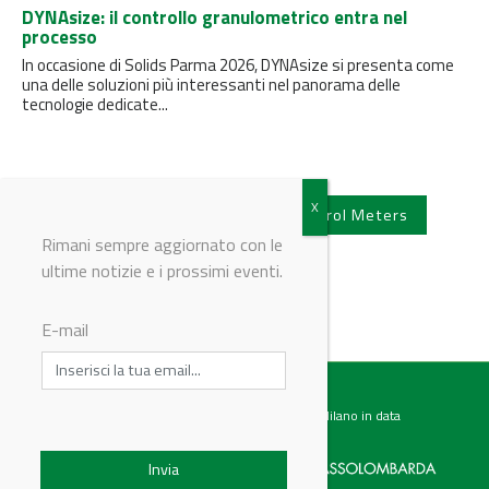
DYNAsize: il controllo granulometrico entra nel
processo
In occasione di Solids Parma 2026, DYNAsize si presenta come
una delle soluzioni più interessanti nel panorama delle
tecnologie dedicate...
Vedi tutti gli articoli di Ital Control Meters
Rimani sempre aggiornato con le
ultime notizie e i prossimi eventi.
E-mail
Testata giornalistica registrata presso il Tribunale di Milano in data
07.02.2017 al n. 60 Editrice Industriale è associata a: