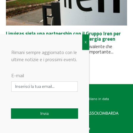
Liquigas sigla una partnership con il Gruppo Iren per
rifornire tutti i propri siti italiani di energia green
Saranno oltre 1.250 le tonnellate di CO2 equivalente che
Liquigas non immetterà nell’atmosfera: un importante...
Rimani sempre aggiornato con le
ultime notizie e i prossimi eventi.
E-mail
Testata giornalistica registrata presso il Tribunale di Milano in data
07.02.2017 al n. 60 Editrice Industriale è associata a:
Menu
Categorie