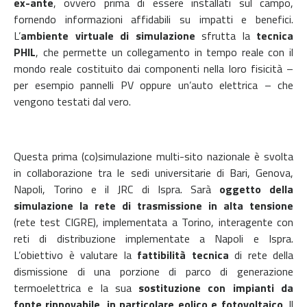
ex-ante
, ovvero prima di essere installati sul campo,
fornendo informazioni affidabili su impatti e benefici.
L’
ambiente virtuale di simulazione
sfrutta la
tecnica
PHIL
, che permette un collegamento in tempo reale con il
mondo reale costituito dai componenti nella loro fisicità –
per esempio pannelli PV oppure un’auto elettrica – che
vengono testati dal vero.
Questa prima (co)simulazione multi-sito nazionale è svolta
in collaborazione tra le sedi universitarie di Bari, Genova,
Napoli, Torino e il JRC di Ispra. Sarà
oggetto della
simulazione la rete di trasmissione in alta tensione
(rete test CIGRE), implementata a Torino, interagente con
reti di distribuzione implementate a Napoli e Ispra.
L’obiettivo è valutare la
fattibilità tecnica
di rete della
dismissione di una porzione di parco di generazione
termoelettrica e la sua
sostituzione con impianti da
fonte rinnovabile, in particolare eolico e fotovoltaico
. Il