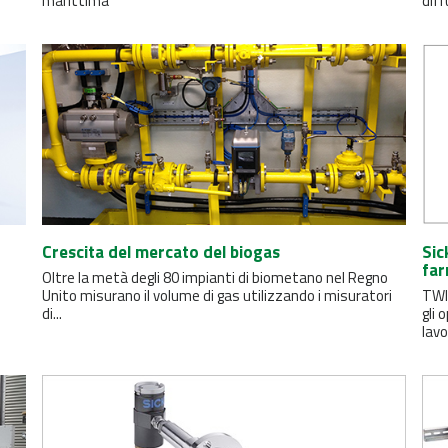
marittima
diff
Crescita del mercato del biogas
Sic
far
Oltre la metà degli 80 impianti di biometano nel Regno
Unito misurano il volume di gas utilizzando i misuratori
TWIN
di...
gli 
lavo