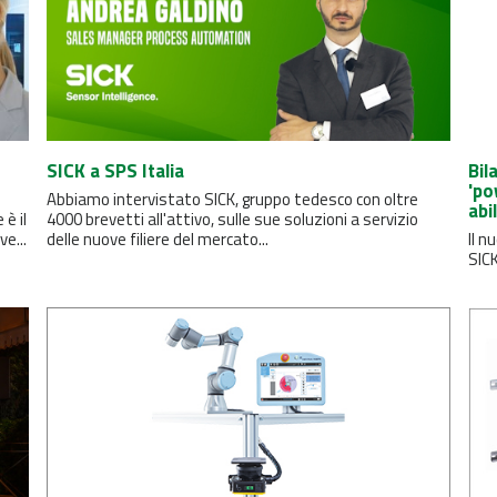
SICK a SPS Italia
Bil
'po
Abbiamo intervistato SICK, gruppo tedesco con oltre
abi
 è il
4000 brevetti all'attivo, sulle sue soluzioni a servizio
e...
delle nuove filiere del mercato...
Il 
SICK