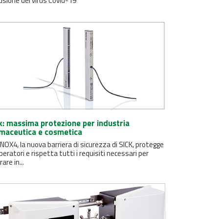
usione del virus Covid-19
k: massima protezione per industria
maceutica e cosmetica
OX4, la nuova barriera di sicurezza di SICK, protegge
operatori e rispetta tutti i requisiti necessari per
rare in...