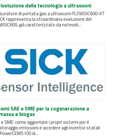
rivoluzione della tecnologia a ultrasuoni
misuratore di portata gas a ultrasuoni FLOWSIC600-XT
ICK rappresenta la straordinaria evoluzione del
SIC600, già caratterizzato da notevoli...
temi SAE e SME per la cogenerazione a
massa e biogas
e SME: come aggiornare i propri sistemi per il
toraggio emissioni e accedere agli incentivi statali
 PowerCEMS100 di...