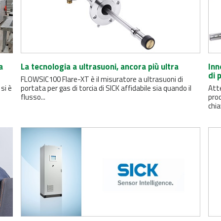
a
La tecnologia a ultrasuoni, ancora più ultra
Inn
di 
FLOWSIC100 Flare-XT è il misuratore a ultrasuoni di
si è
portata per gas di torcia di SICK affidabile sia quando il
Atte
flusso...
prod
chia