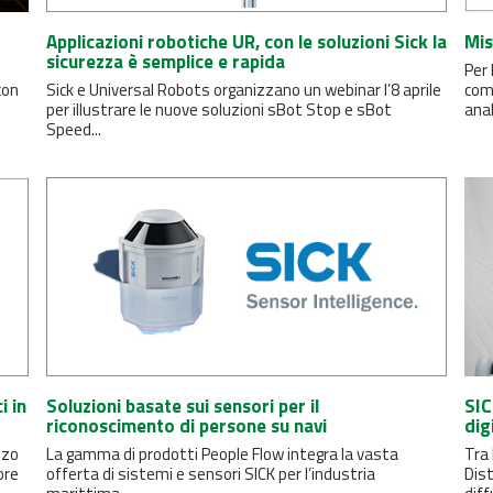
Applicazioni robotiche UR, con le soluzioni Sick la
Mis
sicurezza è semplice e rapida
Per 
con
Sick e Universal Robots organizzano un webinar l’8 aprile
comb
per illustrare le nuove soluzioni sBot Stop e sBot
anal
Speed...
i in
Soluzioni basate sui sensori per il
SIC
riconoscimento di persone su navi
digi
zzo
La gamma di prodotti People Flow integra la vasta
Tra
ore
offerta di sistemi e sensori SICK per l’industria
Dist