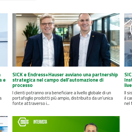
n
SICK e Endress+Hauser avviano una partnership
SIC
a e
strategica nel campo dell'automazione di
Ins
processo
liv
I clienti potranno ora beneficiare a livello globale di un
Il s
a
portafoglio prodotti più ampio, distribuito da un'unica
il 
fonte attraverso i...
nel 