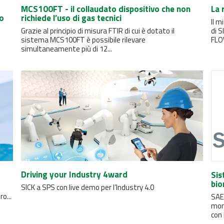
MCS100FT - il collaudato dispositivo che non
La 
co
richiede l’uso di gas tecnici
Il 
Grazie al principio di misura FTIR di cui è dotato il
di S
sistema MCS100FT è possibile rilevare
FLOW
simultaneamente più di 12...
Driving your Industry 4ward
Sis
bio
SICK a SPS con live demo per l’Industry 4.0
o...
SAE 
moni
con