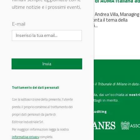
Intervista ad Andrea Villa di AUMA Italiana a
Accadueo
ultime notizie e i prossimi eventi.
In occasione di Accadueo 2018 Andrea Villa, Managing
Director di AUMA Italiana affronta il tema della
E-mail
digitalizzazione nei processi di...
IndustryChemistry
Testata giornalistica registrata presso il Tribunale di Milano in dat
Trattamento dei dati personali
Se vuoi diventare nostro inserzionista, dai un’occhiata ai
nostri
Con la sottoscrizione della presente, l’utente
Scarica il mediakit
per maggiori dettagli in merito.
presta il proprio consenso al trattamento dei
La nostra certificazione
CSST WebAuditing
propri dati personali da parte di
Editrice Industriale Srl.
Editrice Industriale è associata a:
Per maggiori informazioni legga la nostra
informativa privacy
completa.