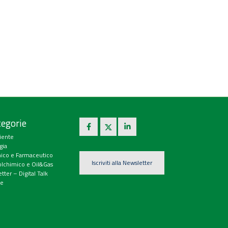
egorie
iente
gia
ico e Farmaceutico
Iscriviti alla Newsletter
olchimico e Oil&Gas
tter – Digital Talk
e