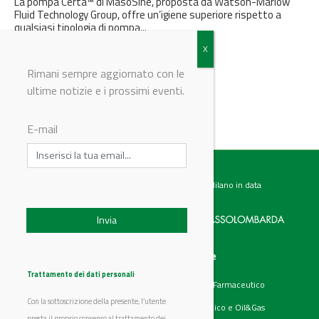
La pompa Certa™ di MasoSine, proposta da Watson-Marlow
Fluid Technology Group, offre un’igiene superiore rispetto a
qualsiasi tipologia di pompa...
Rimani sempre aggiornato con le
1
2
>
>>
ultime notizie e i prossimi eventi.
E-mail
Testata giornalistica registrata presso il Tribunale di Milano in data
07.02.2017 al n. 60 Editrice Industriale è associata a:
Menu
Categorie
Chi siamo
Ambiente
Trattamento dei dati personali
Articoli
Chimico e Farmaceutico
Prodotti
Energia
Con la sottoscrizione della presente, l’utente
Aziende
Petrolchimico e Oil&Gas
Eventi
presta il proprio consenso al trattamento dei